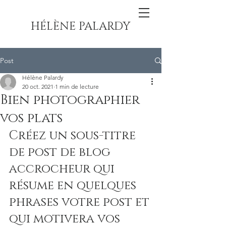
HÉLÈNE PALARDY
Post
Hélène Palardy
20 oct. 2021
1 min de lecture
Bien photographier
vos plats
Créez un sous-titre 
de post de blog 
accrocheur qui 
résume en quelques 
phrases votre post et 
qui motivera vos 