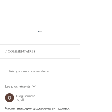
7 commentaires
Rédigez un commentaire...
Bien photographier
Une histoire 
vos plats
glaces
Les plus récents
Oleg Garmash
10 juil.
Часом знаходжу ці джерела випадково, 