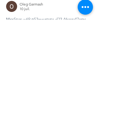
Oleg Garmash
10 juil.
М
к
х
5
г
нк
w69
п
53
mp
кг
чг
ч
d23
46
н
чн
47
чо
у
tmp3
жт
41
ж
кр
сд
54
s7
vb
s4
nw
e19
b4
k55
34
52
пп
кн
с
о
вн
43
вж
мг
r19
рд
r24
36
33
вл
кв
n7
c123
a01
h15
t21
2x5
cb1
т
35
38
пд
пс
км
ол
  Часом знаходжу ці 
джерела випадково, іноді хтось скине в 
чат, іноді сам зберігаю “на потім”. 
Частину переглядаю рідко, частину — 
коли шукаю щось локальне чи 
нестандартне.    Вони різні: новини, 
огляди, думки, регіональні стрічки. Я не 
беру все за правду — скоріше, для 
порівняння та пошуку контрасту між 
подачею.  Можливо, хтось іще знайде 
серед них щось цікаве або принаймні 
нове. Головне — мати з чого обирати. 
J'aime
Répondre