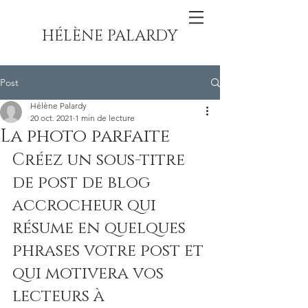
HÉLÈNE PALARDY
Post
Hélène Palardy
20 oct. 2021
1 min de lecture
La photo parfaite
Créez un sous-titre 
de post de blog 
accrocheur qui 
résume en quelques 
phrases votre post et 
qui motivera vos 
lecteurs à 