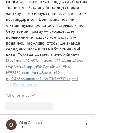
іноді хтось скине в чат, іноді сам зберігаю 
“на потім”. Частину переглядаю рідко, 
частину — коли шукаю щось локальне чи 
нестандартне.    Вони різні: новини, 
огляди, думки, регіональні стрічки. Я не 
беру все за правду — скоріше, для 
порівняння та пошуку контрасту між 
подачею.  Можливо, хтось іще знайде 
серед них щось цікаве або принаймні 
нове. Головне — мати з чого обирати.  
М
к
х
5
г
нк
w69
п
53
mp
кг
чг
ч
d23
46
н
чн
47
чо
у
tmp3
жт
41
ж
кр
сд
54
s7
vb
s4
nw
e19
b4
k55
34
52
пп
кн
с
о
вн
43
вж
мг
r19
рд
r24
36
33
вл
кв
n7
c123
a01
h15
t21
2x5
cb1
т
35
38
пд
пс
км
ол
 …
Afficher plus
J'aime
Répondre
Oleg Garmash
10 juil.