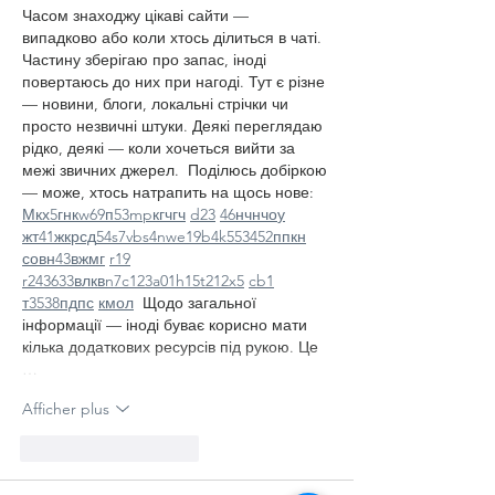
Часом знаходжу цікаві сайти — 
випадково або коли хтось ділиться в чаті. 
Частину зберігаю про запас, іноді 
повертаюсь до них при нагоді. Тут є різне 
— новини, блоги, локальні стрічки чи 
просто незвичні штуки. Деякі переглядаю 
рідко, деякі — коли хочеться вийти за 
межі звичних джерел.  Поділюсь добіркою 
— може, хтось натрапить на щось нове:  
М
к
х
5
г
нк
w69
п
53
mp
кг
чг
ч
d23
46
н
чн
чо
у
жт
41
ж
кр
сд
54
s7
vb
s4
nw
e19
b4
k55
34
52
пп
кн
с
о
вн
43
вж
мг
r19
r24
36
33
вл
кв
n7
c123
a01
h15
t21
2x5
cb1
т
35
38
пд
пс
км
ол
  Щодо загальної 
інформації — іноді буває корисно мати 
кілька додаткових ресурсів під рукою. Це 
…
Afficher plus
J'aime
Répondre